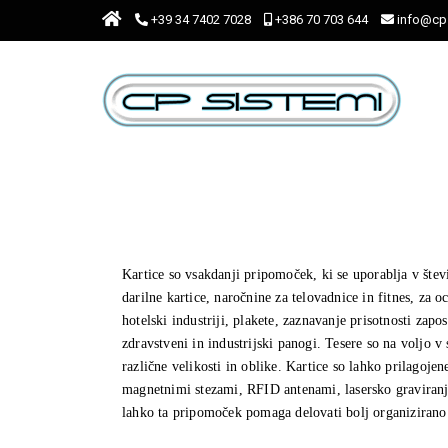
+39 34 7402 7028
+386 70 703 644
info@cps
Kartice so vsakdanji pripomoček, ki se uporablja v števi
darilne kartice, naročnine za telovadnice in fitnes, za o
hotelski industriji, plakete, zaznavanje prisotnosti zapo
zdravstveni in industrijski panogi. Tesere so na voljo
različne velikosti in oblike. Kartice so lahko prilagoje
magnetnimi stezami, RFID antenami, lasersko graviranje,
lahko ta pripomoček pomaga delovati bolj organizirano