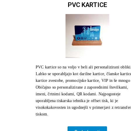
PVC KARTICE
PVC kartice so na voljo v beli ali personalizirani obliki
Lahko se uporabljajo kot darilne kartice, članske kartic
kartice zvestobe, promocijske kartice, VIP in še mnogo
Običajno so personalizirane z zaporednimi številkami,
imeni, črtnimi kodami, QR kodami. Najpogosteje
uporabljena tiskarska tehnika je offset tisk, ki je
visokokakovosten in ugodnejši v primerjavi z retransfe
tiskom.