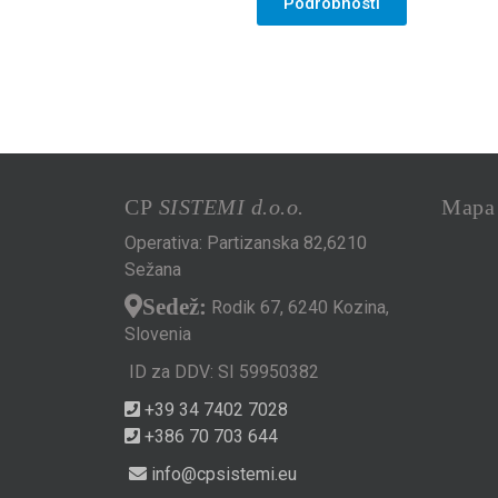
Podrobnosti
CP
SISTEMI d.o.o.
Mapa
Operativa: Partizanska 82,6210
Sežana
Sedež:
Rodik 67, 6240 Kozina,
Slovenia
ID za DDV: SI 59950382
+39 34 7402 7028
+386 70 703 644
info@cpsistemi.eu