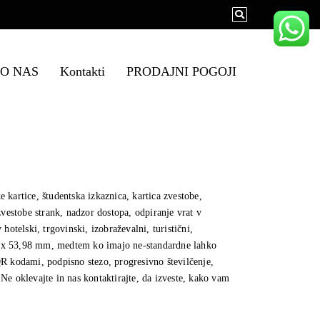
O NAS
Kontakti
PRODAJNI POGOJI
e kartice, študentska izkaznica, kartica zvestobe,
 zvestobe strank, nadzor dostopa, odpiranje vrat v
hotelski, trgovinski, izobraževalni, turistični,
,60 x 53,98 mm, medtem ko imajo ne-standardne lahko
 QR kodami, podpisno stezo, progresivno številčenje,
Ne oklevajte in nas kontaktirajte, da izveste, kako vam