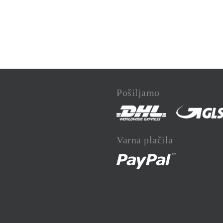
Pošiljamo
Varna plačila