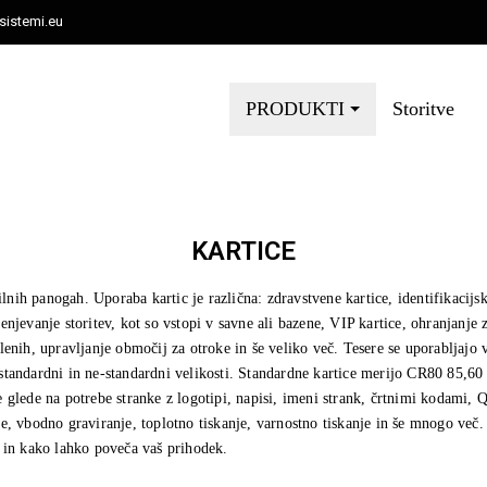
istemi.eu
PRODUKTI
Storitve
KARTICE
lnih panogah. Uporaba kartic je različna: zdravstvene kartice, identifikacijsk
cenjevanje storitev, kot so vstopi v savne ali bazene, VIP kartice, ohranjanje
slenih, upravljanje območij za otroke in še veliko več. Tesere se uporabljajo v 
 v standardni in ne-standardni velikosti. Standardne kartice merijo CR80 85
ne glede na potrebe stranke z logotipi, napisi, imeni strank, črtnimi kodami,
 vbodno graviranje, toplotno tiskanje, varnostno tiskanje in še mnogo več. 
 in kako lahko poveča vaš prihodek.