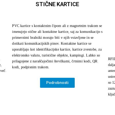
STIČNE KARTICE
PVC kartice s kontaktnim čipom ali z magnetnim trakom se
imenujejo stične ali kontaktne kartice, saj za komunikacijo s
primernimi bralniki morajo biti v njih vstavljene in se
dotikati komunikacijskih pinov. Kontaktne kartice se
uporabljajo kot identifikacijske kartice, kartice zvestobe, za
elektronsko valuto, turistične objekte, kampingi. Lahko so
.
RFID
prilagojene z naraščajočimi številkami, črtnimi kodi, QR
e,
dalj
kodi, podpisnim trakom.
 več.
ante
ustr
Podrobnosti
so 1
zazn
r
klju