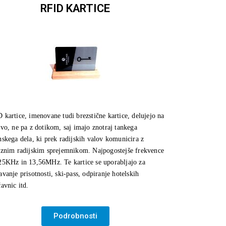
RFID KARTICE
 kartice, imenovane tudi brezstične kartice, delujejo na
avo, ne pa z dotikom, saj imajo znotraj tankega
nskega dela, ki prek radijskih valov komunicira z
eznim radijskim sprejemnikom. Najpogostejše frekvence
25KHz in 13,56MHz. Te kartice se uporabljajo za
avanje prisotnosti, ski-pass, odpiranje hotelskih
čavnic itd.
Podrobnosti