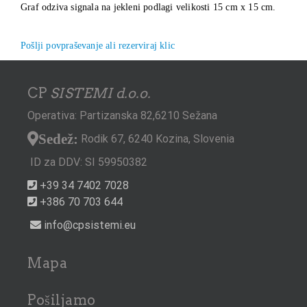
Graf odziva signala na jekleni podlagi velikosti 15 cm x 15 cm.
Pošlji povpraševanje ali rezerviraj klic
CP
SISTEMI d.o.o.
Operativa: Partizanska 82,6210 Sežana
Sedež:
Rodik 67, 6240 Kozina, Slovenia
ID za DDV: SI 59950382
+39 34 7402 7028
+386 70 703 644
info@cpsistemi.eu
Mapa
Pošiljamo